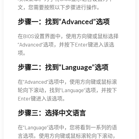
文，您需要按照以下步骤进行操作。
步骤一：找到“Advanced”选项
在BIOS设置界面中，使用方向键或鼠标选择
“Advanced”选项，并按下Enter键进入该选
项。
步骤二：找到“Language”选项
在“Advanced”选项中，使用方向键或鼠标滚
轮向下滚动，找到“Language”选项，并按下
Enter键进入该选项。
步骤三：选择中文语言
在“Language”选项中，您将看到一系列的语
言选项。使用方向键或鼠标滚轮向下滚动，