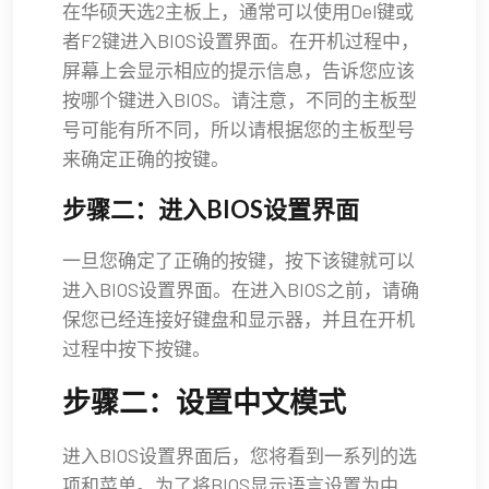
在华硕天选2主板上，通常可以使用Del键或
者F2键进入BIOS设置界面。在开机过程中，
屏幕上会显示相应的提示信息，告诉您应该
按哪个键进入BIOS。请注意，不同的主板型
号可能有所不同，所以请根据您的主板型号
来确定正确的按键。
步骤二：进入BIOS设置界面
一旦您确定了正确的按键，按下该键就可以
进入BIOS设置界面。在进入BIOS之前，请确
保您已经连接好键盘和显示器，并且在开机
过程中按下按键。
步骤二：设置中文模式
进入BIOS设置界面后，您将看到一系列的选
项和菜单。为了将BIOS显示语言设置为中