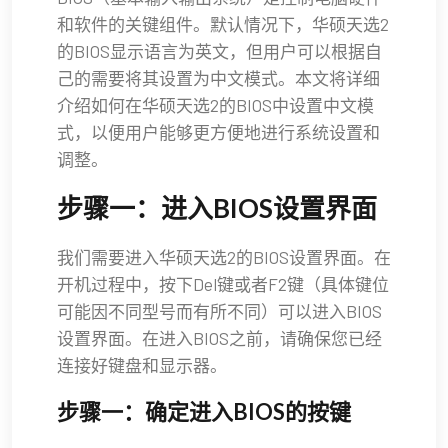
和软件的关键组件。默认情况下，华硕天选2
的BIOS显示语言为英文，但用户可以根据自
己的需要将其设置为中文模式。本文将详细
介绍如何在华硕天选2的BIOS中设置中文模
式，以便用户能够更方便地进行系统设置和
调整。
步骤一：进入BIOS设置界面
我们需要进入华硕天选2的BIOS设置界面。在
开机过程中，按下Del键或者F2键（具体键位
可能因不同型号而有所不同）可以进入BIOS
设置界面。在进入BIOS之前，请确保您已经
连接好键盘和显示器。
步骤一：确定进入BIOS的按键