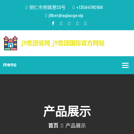
铜仁市旁踏港33号
+13594780166
j9bet@aglaoge.vip
产品展示
首页
产品展示