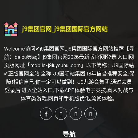
Welcome访问✔j9集团官网_j9集团国际官方网站推荐【导
航：baidu典ag】j9集团官网2026最新版官网|登录|入口|网
页版网址「mobile-j9iuyouhui.com」以下简称：J9国际站
✔正版官网全站,全称:J9国际站集团,18年信誉推荐安全.保
障!相信自己,你一定可以做到！J9九游会集团,通过会员
登录后,进入全站入口,下载APP体验电子竞技,真人对战与
体育类游戏,网页和手机版优化,流畅体验。
导航