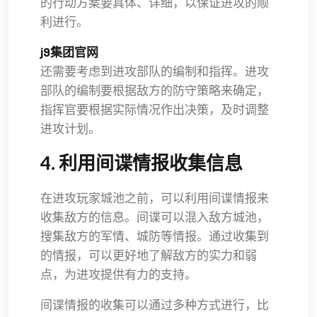
的行动方案要具体、详细，以保证进攻的顺
利进行。
j9集团官网
还需要考虑到进攻部队的编制和指挥。进攻
部队的编制要根据敌方的防守策略来确定，
指挥官要根据实际情况作出决策，及时调整
进攻计划。
4. 利用间谍情报收集信息
在进攻玩家城池之前，可以利用间谍情报来
收集敌方的信息。间谍可以混入敌方城池，
搜集敌方的军情、城防等情报。通过收集到
的情报，可以更好地了解敌方的实力和弱
点，为进攻提供有力的支持。
间谍情报的收集可以通过多种方式进行，比