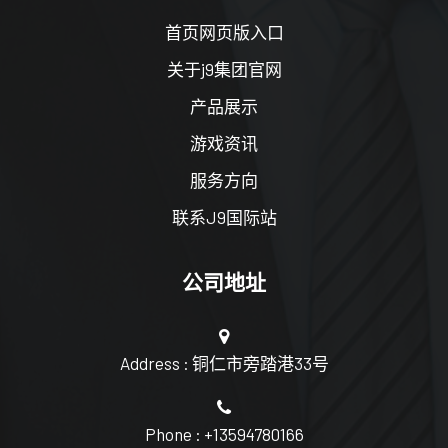
首页网页版入口
关于j9集团官网
产品展示
游戏资讯
服务方向
联系J9国际站
公司地址
Address : 铜仁市旁踏港33号
Phone : +13594780166