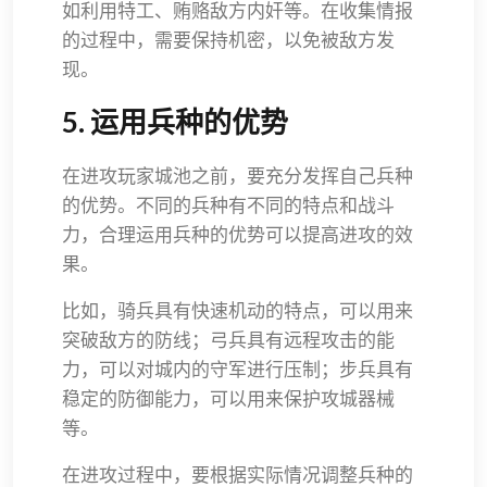
如利用特工、贿赂敌方内奸等。在收集情报
的过程中，需要保持机密，以免被敌方发
现。
5. 运用兵种的优势
在进攻玩家城池之前，要充分发挥自己兵种
的优势。不同的兵种有不同的特点和战斗
力，合理运用兵种的优势可以提高进攻的效
果。
比如，骑兵具有快速机动的特点，可以用来
突破敌方的防线；弓兵具有远程攻击的能
力，可以对城内的守军进行压制；步兵具有
稳定的防御能力，可以用来保护攻城器械
等。
在进攻过程中，要根据实际情况调整兵种的