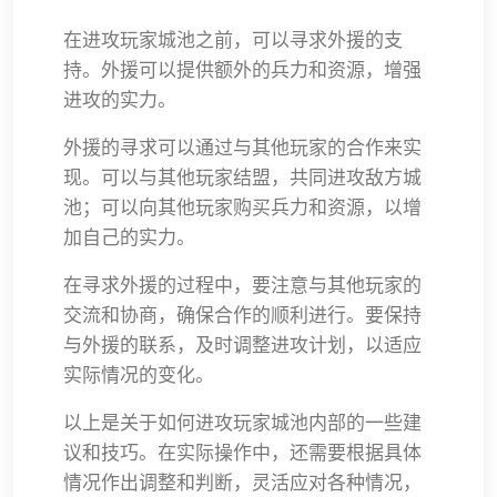
在进攻玩家城池之前，可以寻求外援的支
持。外援可以提供额外的兵力和资源，增强
进攻的实力。
外援的寻求可以通过与其他玩家的合作来实
现。可以与其他玩家结盟，共同进攻敌方城
池；可以向其他玩家购买兵力和资源，以增
加自己的实力。
在寻求外援的过程中，要注意与其他玩家的
交流和协商，确保合作的顺利进行。要保持
与外援的联系，及时调整进攻计划，以适应
实际情况的变化。
以上是关于如何进攻玩家城池内部的一些建
议和技巧。在实际操作中，还需要根据具体
情况作出调整和判断，灵活应对各种情况，