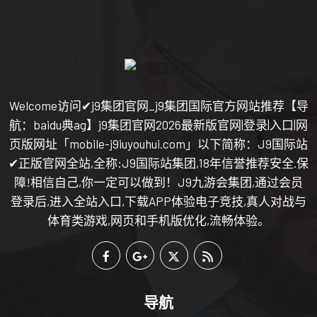
Welcome访问✔j9集团官网_j9集团国际官方网站推荐【导
航：baidu典ag】j9集团官网2026最新版官网|登录|入口|网
页版网址「mobile-j9iuyouhui.com」以下简称：J9国际站
✔正版官网全站,全称:J9国际站集团,18年信誉推荐安全.保
障!相信自己,你一定可以做到！J9九游会集团,通过会员
登录后,进入全站入口,下载APP体验电子竞技,真人对战与
体育类游戏,网页和手机版优化,流畅体验。
导航