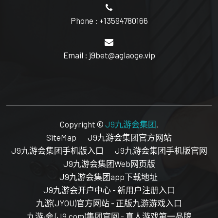
Phone : +13594780166
Email : j9bet@aglaoge.vip
Copyright ©
J9九游会集团
.
SiteMap
J9九游会集团官方网站
J9九游会集团手机版入口
J9九游会集团手机版官网
J9九游会集团Web网页版
J9九游会集团app下载地址
J9九游会开户中心 - 新用户注册入口
九游(JYOU)官方网站 - 正版九游游戏入口
九游·会 (J9.com)集团官网 - 真人游戏第一品牌