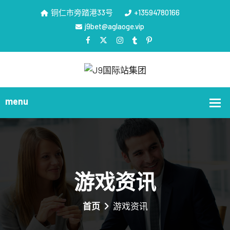
铜仁市旁踏港33号
+13594780166
j9bet@aglaoge.vip
游戏资讯
首页
游戏资讯