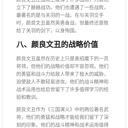
立下了赫赫战功。他们也遭遇了一些战败，
最著名的是与关羽的一战。在与关羽交手
时，颜良文丑虽然英勇奋战，但最终还是败
给了关羽的剑下，以身殉国。
八、颜良文丑的战略价值
颜良文丑虽然在历史上只是袁绍麾下的一员
将领，但他们的战略价值却不容忽视。他们
的勇猛和战斗力给敌人带来了极大的威胁，
迫使敌人不敢轻易进攻。他们的战斗精神和
战术运用也给后世留下了许多值得学习的经
验和教训。
颜良文丑作为《三国演义》中的两位著名武
将，他们的勇猛和战略才能给我们留下了深
刻的印象。他们的战斗精神和战术运用值得