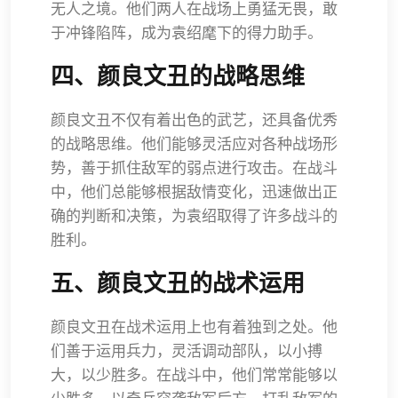
无人之境。他们两人在战场上勇猛无畏，敢
于冲锋陷阵，成为袁绍麾下的得力助手。
四、颜良文丑的战略思维
颜良文丑不仅有着出色的武艺，还具备优秀
的战略思维。他们能够灵活应对各种战场形
势，善于抓住敌军的弱点进行攻击。在战斗
中，他们总能够根据敌情变化，迅速做出正
确的判断和决策，为袁绍取得了许多战斗的
胜利。
五、颜良文丑的战术运用
颜良文丑在战术运用上也有着独到之处。他
们善于运用兵力，灵活调动部队，以小搏
大，以少胜多。在战斗中，他们常常能够以